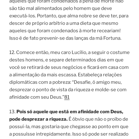
aqueles que foram condenados à pena de morte não
são tão mal alimentados pelo homem que deve
executá-los. Portanto, que alma nobre se deve ter, para
descer de próprio arbítrio a uma dieta que mesmo
aqueles que foram condenados à morte receariam!
Isso é de fato prevenir-se das lanças da má Fortuna.
12. Comece então, meu caro Lucílio, a seguir o costume
destes homens, e separe determinados dias em que
você se retirará de seus negócios e ficará em casa com
a alimentação da mais escassa. Estabeleça relações
diplomáticas com a pobreza: “
Desafie, ó amigo meu,
desprezar o ponto de vista da riqueza e molde-se com
afinidade com seu Deus
.”
81
13.
Pois só aquele que está em afinidade com Deus,
pode desprezar a riqueza.
É óbvio que não o proíbo de
possuí-la, mas gostaria que chegasse ao ponto em que
a possuísse intrepidamente. Isso só pode ser realizado