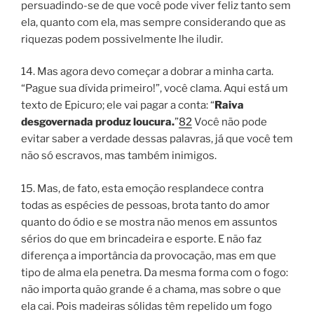
persuadindo-se de que você pode viver feliz tanto sem
ela, quanto com ela, mas sempre considerando que as
riquezas podem possivelmente lhe iludir.
14. Mas agora devo começar a dobrar a minha carta.
“
Pague sua dívida primeiro!
”, você clama. Aqui está um
texto de Epicuro; ele vai pagar a conta: “
Raiva
desgovernada produz loucura
.
”
82
Você não pode
evitar saber a verdade dessas palavras, já que você tem
não só escravos, mas também inimigos.
15. Mas, de fato, esta emoção resplandece contra
todas as espécies de pessoas, brota tanto do amor
quanto do ódio e se mostra não menos em assuntos
sérios do que em brincadeira e esporte. E não faz
diferença a importância da provocação, mas em que
tipo de alma ela penetra. Da mesma forma com o fogo:
não importa quão grande é a chama, mas sobre o que
ela cai. Pois madeiras sólidas têm repelido um fogo