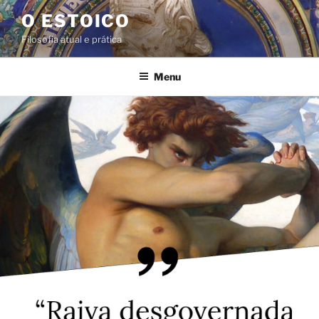
Pular
O ESTOICO
para
Filosofia atual e prática
o
conteúdo
Menu