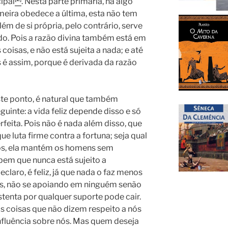
ipal
. Nesta parte primária, há algo
rimeira obedece a última, esta não tem
ém de si própria, pelo contrário, serve
udo. Pois a razão divina também está em
isas, e não está sujeita a nada; e até
é assim, porque é derivada da razão
te ponto, é natural que também
inte: a vida feliz depende disso e só
feita. Pois não é nada além disso, que
ue luta firme contra a fortuna; seja qual
ios, ela mantém os homens sem
bem que nunca está sujeito a
claro, é feliz, já que nada o faz menos
ras, não se apoiando em ninguém senão
tenta por qualquer suporte pode cair.
as coisas que não dizem respeito a nós
fluência sobre nós. Mas quem deseja