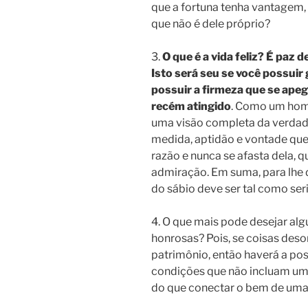
que a fortuna tenha vantagem
que não é dele próprio?
3.
O que é a vida feliz? É paz 
Isto será seu se você possuir
possuir a firmeza que se ap
recém atingido
. Como um hom
uma visão completa da verdade
medida, aptidão e vontade que é
razão e nunca se afasta dela,
admiração. Em suma, para lhe 
do sábio deve ser tal como ser
4. O que mais pode desejar al
honrosas? Pois, se coisas des
patrimônio, então haverá a pos
condições que não incluam uma 
do que conectar o bem de uma 