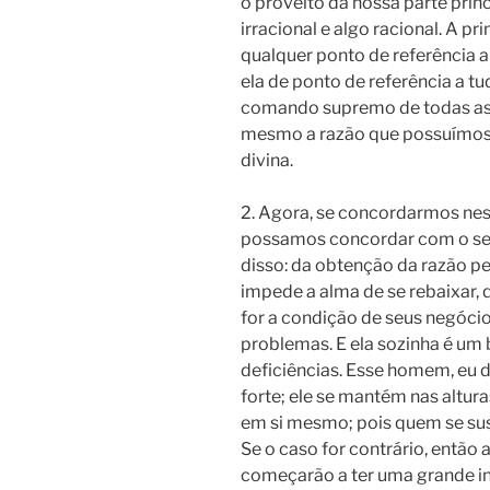
o proveito da nossa parte princ
irracional e algo racional. A p
qualquer ponto de referência al
ela de ponto de referência a t
comando supremo de todas as co
mesmo a razão que possuímos 
divina.
2. Agora, se concordarmos nes
possamos concordar com o segu
disso: da obtenção da razão per
impede a alma de se rebaixar, q
for a condição de seus negóc
problemas. E ela sozinha é um 
deficiências. Esse homem, eu de
forte; ele se mantém nas altu
em si mesmo; pois quem se sus
Se o caso for contrário, então 
começarão a ter uma grande in