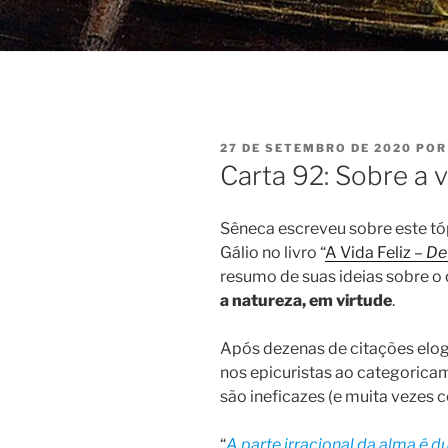
PUBLICADO
27 DE SETEMBRO DE 2020
PO
EM
Carta 92: Sobre a vi
Sêneca escreveu sobre este tó
Gálio no livro “
A Vida Feliz –
De
resumo de suas ideias sobre o 
a natureza, em virtude
.
Após dezenas de citações elo
nos epicuristas ao categorica
são ineficazes (e muita vezes co
“
A parte irracional da alma é 