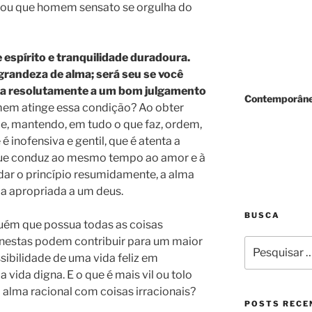
, ou que homem sensato se orgulha do
de espírito e tranquilidade duradoura.
 grandeza de alma; será seu se você
ega resolutamente a um bom julgamento
Contemporâne
em atinge essa condição? Ao obter
, mantendo, em tudo o que faz, ordem,
 inofensiva e gentil, que é atenta a
 que conduz ao mesmo tempo ao amor e à
dar o princípio resumidamente, a alma
ia apropriada a um deus.
BUSCA
guém que possua todas as coisas
onestas podem contribuir para um maior
Pesquisar
sibilidade de uma vida feliz em
por:
vida digna. E o que é mais vil ou tolo
alma racional com coisas irracionais?
POSTS RECE