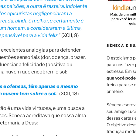
as paixões; a outra é rasteira, indolente
ofos epicuristas negligenciaram a
freada, ainda é melhor, e certamente é
 um homem, e consideraram a última,
spensável para a vida feliz.
” (
XCII, 8
)
SÊNECA E SU
excelentes analogias para defender
uestões sensoriais (dor, doença, prazer,
O estoicismo 
uenciar a felicidade (positiva ou
para nos fazer
estresse. Em s
ma nuvem que encobrem o sol:
que você pode
treina para se
as e ofensas, têm apenas o mesmo
primeiro.
a nuvem tem sobre o sol.
” (XCII, 18)
Sêneca escreve
tão é uma vida virtuosa, e uma busca a
seu amigo Lucí
ses. Sêneca acreditava que nossa alma
dessas cartas 
etornaria a Deus:
O objetivo dest
tradução moder