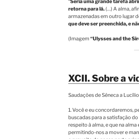
“
Seria uma grande tarefa abri
retorna para lá.
(…) A alma, afi
armazenadas em outro lugar d
que deve ser preenchida, e não
(Imagem
“Ulysses and the Si
XCII. Sobre a vid
Saudações de Sêneca a Lucílio
1. Você e eu concordaremos, pe
buscadas para a satisfação do
respeito à alma, e que na alma
permitindo-nos a mover e mant