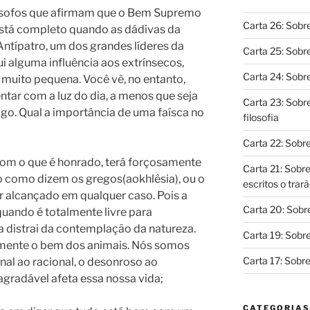
ilósofos que afirmam que o Bem Supremo
Carta 26: Sobre
stá completo quando as dádivas da
ntípatro, um dos grandes líderes da
Carta 25: Sob
ui alguma influência aos extrínsecos,
Carta 24: Sobr
muito pequena. Você vê, no entanto,
tar com a luz do dia, a menos que seja
Carta 23: Sobr
o. Qual a importância de uma faísca no
filosofia
Carta 22: Sobr
 com o que é honrado, terá forçosamente
Carta 21: Sobr
o como dizem os gregos(aokhlêsia), ou o
escritos o trar
r alcançado em qualquer caso. Pois a
Carta 20: Sobre
quando é totalmente livre para
a distrai da contemplação da natureza.
Carta 19: Sobre
smente o bem dos animais. Nós somos
Carta 17: Sobre
nal ao racional, o desonroso ao
agradável afeta essa nossa vida;
CATEGORIAS