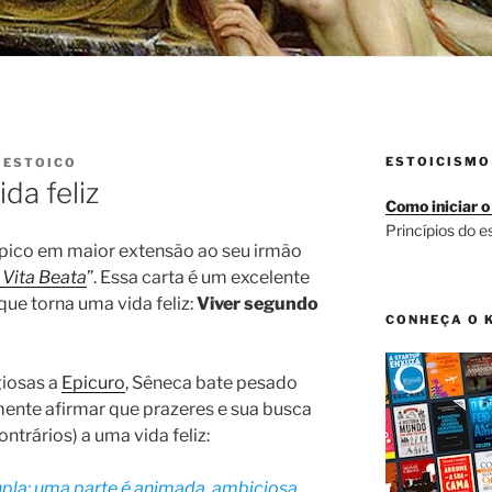
ESTOICISMO
R
ESTOICO
da feliz
Como iniciar o
Princípios do e
pico em maior extensão ao seu irmão
 Vita Beata
”. Essa carta é um excelente
que torna uma vida feliz:
Viver segundo
CONHEÇA O 
giosas a
Epicuro
, Sêneca bate pesado
mente afirmar que prazeres e sua busca
ntrários) a uma vida feliz:
dupla: uma parte é animada, ambiciosa,