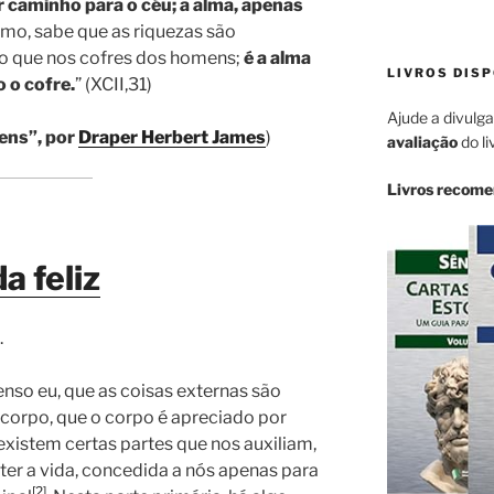
r caminho para o céu; a alma, apenas
rmo, sabe que as riquezas são
o que nos cofres dos homens;
é a alma
LIVROS DISP
 o cofre.
” (XCII,31)
Ajude a divulga
rens”, por
Draper Herbert James
)
avaliação
do li
Livros recom
a feliz
.
nso eu, que as coisas externas são
 corpo, que o corpo é apreciado por
 existem certas partes que nos auxiliam,
er a vida, concedida a nós apenas para
[2]