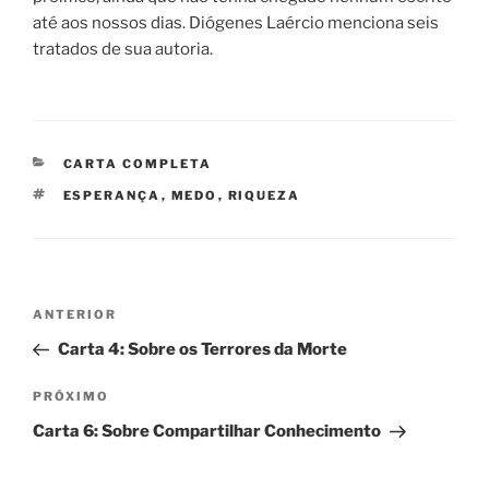
até aos nossos dias. Diógenes Laércio menciona seis
tratados de sua autoria.
CATEGORIAS
CARTA COMPLETA
TAGS
ESPERANÇA
,
MEDO
,
RIQUEZA
Navegação
Post
ANTERIOR
de
anterior
Carta 4: Sobre os Terrores da Morte
Post
Próximo
PRÓXIMO
post
Carta 6: Sobre Compartilhar Conhecimento