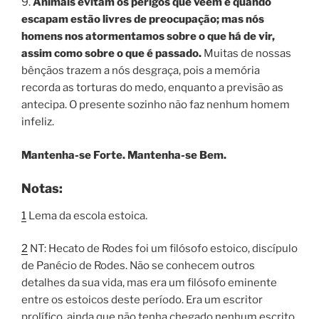
9.
Animais evitam os perigos que veem e quando
escapam estão livres de preocupação; mas nós
homens nos atormentamos sobre o que há de vir,
assim como sobre o que é passado.
Muitas de nossas
bênçãos trazem a nós desgraça, pois a memória
recorda as torturas do medo, enquanto a previsão as
antecipa. O presente sozinho não faz nenhum homem
infeliz.
Mantenha-se Forte. Mantenha-se Bem.
Notas:
1
Lema da escola estoica.
2
NT:
Hecato de Rodes
foi um filósofo estoico, discípulo
de Panécio de Rodes. Não se conhecem outros
detalhes da sua vida, mas era um filósofo eminente
entre os estoicos deste período. Era um escritor
prolífico, ainda que não tenha chegado nenhum escrito