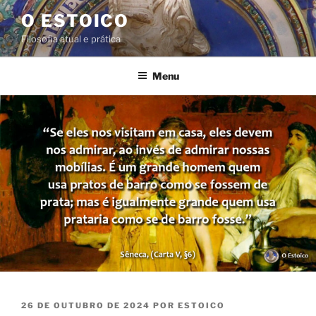
Pular
O ESTOICO
para
Filosofia atual e prática
o
conteúdo
Menu
PUBLICADO
26 DE OUTUBRO DE 2024
POR
ESTOICO