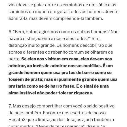
vida deve se guiar entre os caminhos de um sábio e os
caminhos do mundo em geral, todos os homens devem
admirá-la, mas devem compreendê-la também.
6. “
Bem, então, agiremos como os outros homens? Não
haverá distinção entre nós e eles todos?
” Sim,
distinção muito grande. Os homens descobrirão que
somos diferentes do rebanho comum se olharem de
perto.
Se eles nos visitam em casa, eles devem nos
admirar, ao invés de admirar nossas mobílias
. É um
grande homem quem usa pratos de barro como se
fossem de prata; mas é igualmente grande quem usa
prataria como se de barro fosse. É o sinal de uma
alma instável não poder tolerar riquezas.
7. Mas desejo compartilhar com você o saldo positivo
de hoje também. Encontro nos escritos de nosso
Hecato
2
que a limitação dos desejos ajuda também a
curar medos: “De
ixe de ter esperança
”, diz ele, “
e