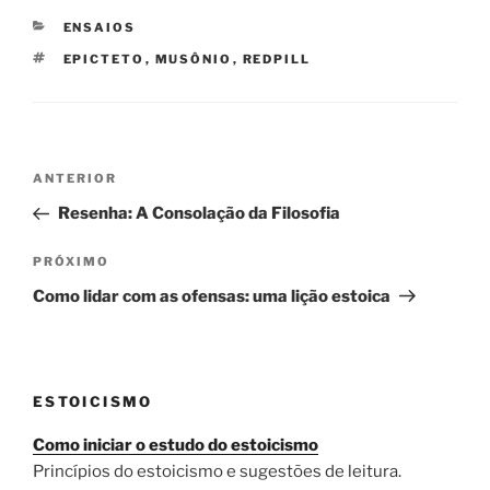
CATEGORIAS
ENSAIOS
TAGS
EPICTETO
,
MUSÔNIO
,
REDPILL
Navegação
Post
ANTERIOR
de
anterior
Resenha: A Consolação da Filosofia
Post
Próximo
PRÓXIMO
post
Como lidar com as ofensas: uma lição estoica
ESTOICISMO
Como iniciar o estudo do estoicismo
Princípios do estoicismo e sugestões de leitura.