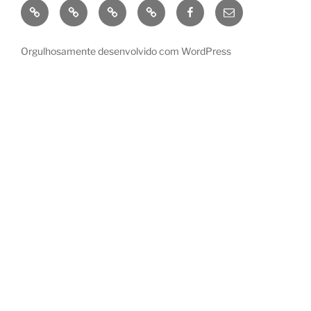
GooglePlay
Amazon
Kobo
Apple
Facebook
enviar
e-
mail
Orgulhosamente desenvolvido com WordPress