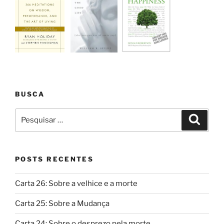
BUSCA
Pesquisar
Pesqui
por:
POSTS RECENTES
Carta 26: Sobre a velhice e a morte
Carta 25: Sobre a Mudança
Carta 24: Sobre o desprezo pela morte