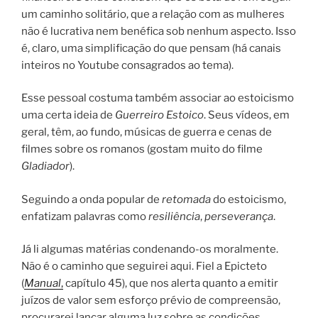
um caminho solitário, que a relação com as mulheres
não é lucrativa nem benéfica sob nenhum aspecto. Isso
é, claro, uma simplificação do que pensam (há canais
inteiros no Youtube consagrados ao tema).
Esse pessoal costuma também associar ao estoicismo
uma certa ideia de
Guerreiro Estoico
. Seus vídeos, em
geral, têm, ao fundo, músicas de guerra e cenas de
filmes sobre os romanos (gostam muito do filme
Gladiador
).
Seguindo a onda popular de
retomada
do estoicismo,
enfatizam palavras como
resiliência
,
perseverança
.
Já li algumas matérias condenando-os moralmente.
Não é o caminho que seguirei aqui. Fiel a Epicteto
(
Manual
,
capítulo 45), que nos alerta quanto a emitir
juízos de valor sem esforço prévio de compreensão,
procurarei lançar alguma luz sobre as condições