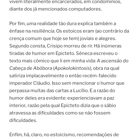
vivem literalmente encarcerados, em condomínios,
diante dos já mencionados computadores.
Por fim, uma realidade tão dura explica também a
ênfase na
resiliência
. Os estoicos eram (ao contrário da
crença comum que hoje se tem) joviais e alegres.
Segundo consta, Crisipo morreu de rir. Há inúmeras
tiradas de humor em Epicteto. Sêneca escreveu o
texto mais cômico que li em minha vida:
A ascensão do
Cabeça de Abóbora
(
Apokolokintosis
), obra na qual
satiriza implacavelmente o então recém-falecido
imperador Cláudio. Isso sem mencionar o humor que
perpassa muitas das cartas a Lucílio. E a razão do
humor deles era evidente: experienciavam a paz
interior
,
razão pela qual Epicteto dizia que o sábio
atravessa as dificuldades como se não fossem
dificuldades.
Enfim, há, claro, no estoicismo, recomendações de