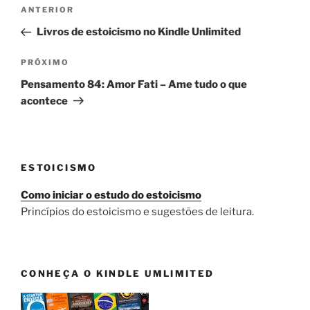
Navegação
Post
ANTERIOR
de
anterior
Livros de estoicismo no Kindle Unlimited
Post
Próximo
PRÓXIMO
post
Pensamento 84: Amor Fati – Ame tudo o que
acontece
ESTOICISMO
Como iniciar o estudo do estoicismo
Princípios do estoicismo e sugestões de leitura.
CONHEÇA O KINDLE UMLIMITED