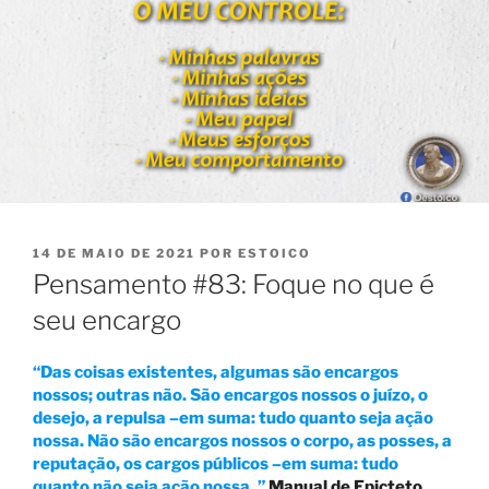
PUBLICADO
14 DE MAIO DE 2021
POR
ESTOICO
EM
Pensamento #83: Foque no que é
seu encargo
“Das coisas existentes, algumas são encargos
nossos; outras não. São encargos nossos o juízo, o
desejo, a repulsa –em suma: tudo quanto seja ação
nossa. Não são encargos nossos o corpo, as posses, a
reputação, os cargos públicos –em suma: tudo
quanto não seja ação nossa. ”
Manual de Epicteto