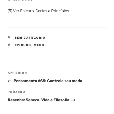
[5]
Ver Epicuro,
Cartas e Princípios
.
CATEGORIAS
SEM CATEGORIA
TAGS
EPICURO
,
MEDO
Navegação
Post
ANTERIOR
de
anterior
Pensamento #69: Controle seu medo
Post
Próximo
PRÓXIMO
post
Resenha: Seneca, Vida e Filosofia