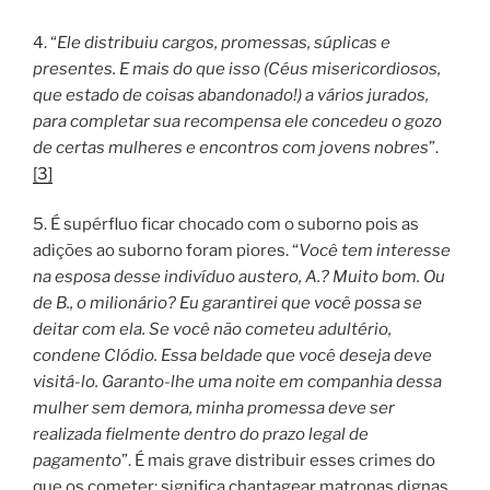
4. “
Ele distribuiu cargos, promessas, súplicas e
presentes. E mais do que isso (Céus misericordiosos,
que estado de coisas abandonado!) a vários jurados,
para completar sua recompensa ele concedeu o gozo
de certas mulheres e encontros com jovens nobres
”.
[3]
5. É supérfluo ficar chocado com o suborno pois as
adições ao suborno foram piores. “
Você tem interesse
na esposa desse indivíduo austero, A.? Muito bom. Ou
de B., o milionário? Eu garantirei que você possa se
deitar com ela. Se você não cometeu adultério,
condene Clódio. Essa beldade que você deseja deve
visitá-lo. Garanto-lhe uma noite em companhia dessa
mulher sem demora, minha promessa deve ser
realizada fielmente dentro do prazo legal de
pagamento
”. É mais grave distribuir esses crimes do
que os cometer; significa chantagear matronas dignas.