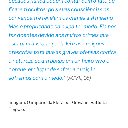
pecados nunca podem contar com o fato de
ficarem ocultos; pois suas consciências os
convencem e revelam os crimes a si mesmo.
Mas é propriedade da culpa ter medo. Ela nos
faz doentes devido aos muitos crimes que
escapam à vingança da lei e às punições
prescritas para que as graves ofensas contra
a natureza sejam pagas em dinheiro vivo e
porque, em lugar de sofrer a punição,
sofremos com o medo.
” (XCVII, 16)
Imagem: O
império da Flora
por
Giovanni Battista
Tiepolo
.