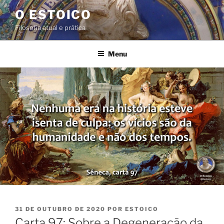
Pular
O ESTOICO
para
Filosofia atual e prática
o
conteúdo
Menu
PUBLICADO
31 DE OUTUBRO DE 2020
POR
ESTOICO
EM
Carta 97: Sobre a Degeneração da