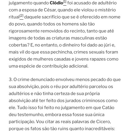
[1]
julgamento quando
Clódio
foi acusado de adultério
com a esposa de César, quando ele violou o mistério
[2]
ritual
daquele sacrifício que se é oferecido em nome
do povo, quando todos os homens são tão
rigorosamente removidos do recinto, tanto que até
imagens de todas as criaturas masculinas estão
cobertas? E, no entanto, o dinheiro foi dado ao júri e,
mais vil do que essa pechincha, crimes sexuais foram
exigidos de mulheres casadas e jovens rapazes como
uma espécie de contribuição adicional.
3. O crime denunciado envolveu menos pecado do que
sua absolvição, pois o réu por adultério parcelou os
adultérios e não tinha certeza de sua própria
absolvição até ter feito dos jurados criminosos como
ele. Tudo isso foi feito no julgamento em que Catão
deu testemunho, embora essa fosse sua única
participação. Vou citar as reais palavras de Cicero,
porque os fatos são tão ruins quanto inacreditáveis: