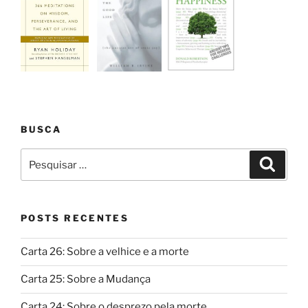
BUSCA
Pesquisar
Pesqui
por:
POSTS RECENTES
Carta 26: Sobre a velhice e a morte
Carta 25: Sobre a Mudança
Carta 24: Sobre o desprezo pela morte