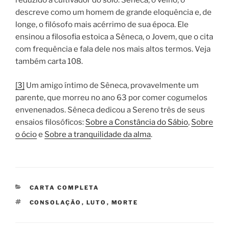
reduzido a cultivador do solo. Sêneca, o velho, o
descreve como um homem de grande eloquência e, de
longe, o filósofo mais acérrimo de sua época. Ele
ensinou a filosofia estoica a Sêneca, o Jovem, que o cita
com frequência e fala dele nos mais altos termos. Veja
também carta 108.
[3]
Um amigo íntimo de Sêneca, provavelmente um
parente, que morreu no ano 63 por comer cogumelos
envenenados. Sêneca dedicou a Sereno três de seus
ensaios filosóficos:
Sobre a Constância do Sábio
,
Sobre
o ócio
e
Sobre a tranquilidade da alma
.
CATEGORIAS
CARTA COMPLETA
TAGS
CONSOLAÇÃO
,
LUTO
,
MORTE