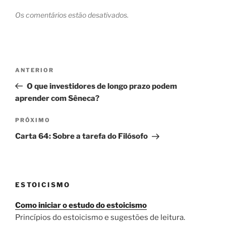
Os comentários estão desativados.
Navegação
Post
ANTERIOR
de
anterior
O que investidores de longo prazo podem
Post
aprender com Sêneca?
Próximo
PRÓXIMO
post
Carta 64: Sobre a tarefa do Filósofo
ESTOICISMO
Como iniciar o estudo do estoicismo
Princípios do estoicismo e sugestões de leitura.