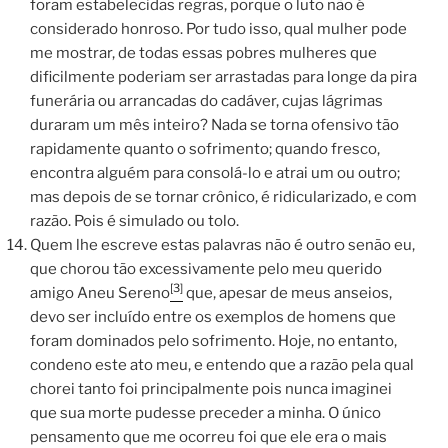
foram estabelecidas regras, porque o luto não é
considerado honroso. Por tudo isso, qual mulher pode
me mostrar, de todas essas pobres mulheres que
dificilmente poderiam ser arrastadas para longe da pira
funerária ou arrancadas do cadáver, cujas lágrimas
duraram um mês inteiro? Nada se torna ofensivo tão
rapidamente quanto o sofrimento; quando fresco,
encontra alguém para consolá-lo e atrai um ou outro;
mas depois de se tornar crônico, é ridicularizado, e com
razão. Pois é simulado ou tolo.
Quem lhe escreve estas palavras não é outro senão eu,
que chorou tão excessivamente pelo meu querido
[3]
amigo Aneu Sereno
que, apesar de meus anseios,
devo ser incluído entre os exemplos de homens que
foram dominados pelo sofrimento. Hoje, no entanto,
condeno este ato meu, e entendo que a razão pela qual
chorei tanto foi principalmente pois nunca imaginei
que sua morte pudesse preceder a minha. O único
pensamento que me ocorreu foi que ele era o mais