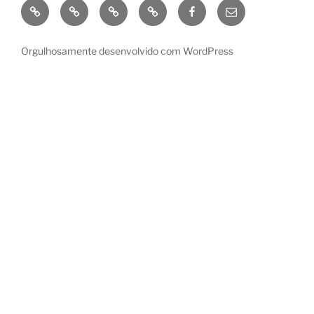
GooglePlay
Amazon
Kobo
Apple
Facebook
enviar
e-
mail
Orgulhosamente desenvolvido com WordPress