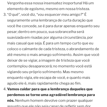
Vergonha essa nossa insensatez inoportuna! Há um
elemento de egoísmo, mesmo em nossa tristeza.
“
O quê
”, você diz,
“vou esquecer meu amigo?
” É
seguramente uma lembrança de curta duração que
você lhe concede, se é para durar apenas enquanto seu
pesar; dentro em pouco, sua sobrancelha será
suavizada em risadas por alguma circunstância, por
mais casual que seja. É para um tempo curto que eu
coloco o calmante de cada tristeza, o abrandamento de
até mesmo o mais amargo sofrimento. Assim que você
deixar de se vigiar, a imagem de tristeza que você
contemplou desaparecerá; no momento você está
vigiando seu próprio sofrimento. Mas mesmo
enquanto vigia, ele escapa de você, e quanto mais
agudo ele é, mais rapidamente chega ao fim.
Vamos cuidar para que a lembrança daqueles que
perdemos se torne uma agradável lembrança para
nós.
Nenhum homem devolve com prazer qualquer
assunto que ele não seja capaz de refletir sem dor.