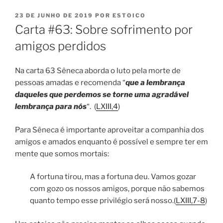
PUBLICADO
23 DE JUNHO DE 2019
POR
ESTOICO
EM
Carta #63: Sobre sofrimento por
amigos perdidos
Na carta 63 Sêneca aborda o luto pela morte de
pessoas amadas e recomenda “
que a lembrança
daqueles que perdemos se torne uma agradável
lembrança para nós
“. (
LXIII,4
)
Para Sêneca é importante aproveitar a companhia dos
amigos e amados enquanto é possível e sempre ter em
mente que somos mortais:
A fortuna tirou, mas a fortuna deu. Vamos gozar
com gozo os nossos amigos, porque não sabemos
quanto tempo esse privilégio será nosso.(
LXIII,7-8
)