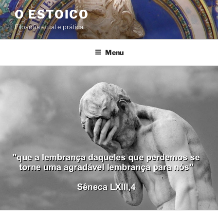
Pular
O ESTOICO
para
Filosofia atual e prática
o
conteúdo
Menu