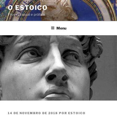
Pular
O ESTOICO
para
Filosofia atual e prática
o
conteúdo
Menu
PUBLICADO
14 DE NOVEMBRO DE 2018
POR
ESTOICO