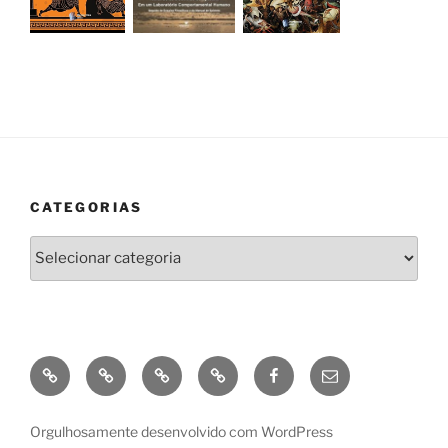
CATEGORIAS
Categorias
GooglePlay
Amazon
Kobo
Apple
Facebook
enviar
e-
mail
Orgulhosamente desenvolvido com WordPress