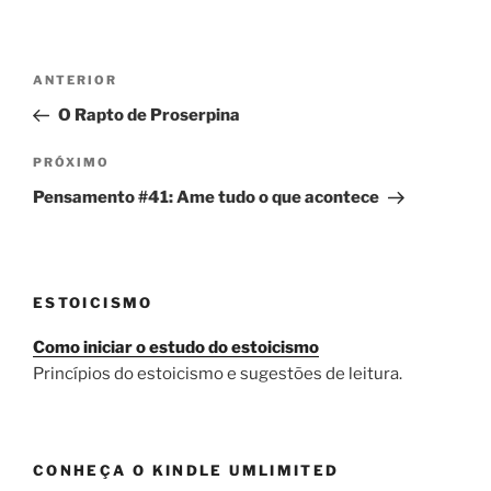
Navegação
Post
ANTERIOR
de
anterior
O Rapto de Proserpina
Post
Próximo
PRÓXIMO
post
Pensamento #41: Ame tudo o que acontece
ESTOICISMO
Como iniciar o estudo do estoicismo
Princípios do estoicismo e sugestões de leitura.
CONHEÇA O KINDLE UMLIMITED