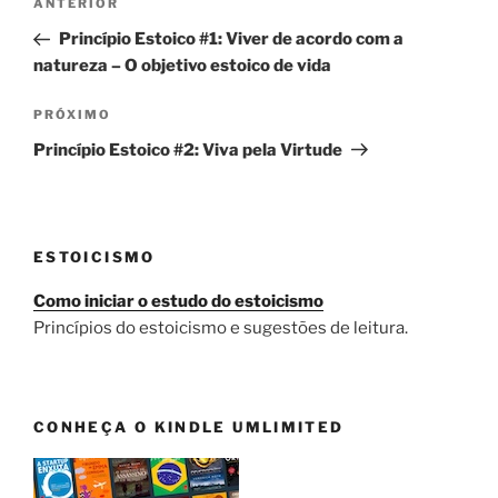
Post
ANTERIOR
de
anterior
Princípio Estoico #1: Viver de acordo com a
Post
natureza – O objetivo estoico de vida
Próximo
PRÓXIMO
post
Princípio Estoico #2: Viva pela Virtude
ESTOICISMO
Como iniciar o estudo do estoicismo
Princípios do estoicismo e sugestões de leitura.
CONHEÇA O KINDLE UMLIMITED