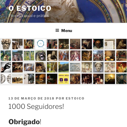
Pular
O ESTOICO
para
Filosofia atual e prática
o
conteúdo
Menu
PUBLICADO
13 DE MARÇO DE 2018
POR
ESTOICO
EM
1000 Seguidores!
Obrigado
!