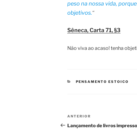
peso na nossa vida, porqu
objetivos.
“
Sêneca, Carta 71, §3
Não viva ao acaso! tenha objet
CATEGORIAS
PENSAMENTO ESTOICO
Navegação
Post
ANTERIOR
de
anterior
Lançamento de livros impress
Post