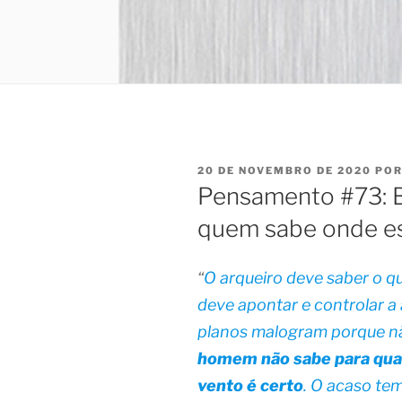
PUBLICADO
20 DE NOVEMBRO DE 2020
PO
EM
Pensamento #73: B
quem sabe onde es
“
O arqueiro deve saber o qu
deve apontar e controlar a
planos malogram porque nã
homem não sabe para qual
vento é certo
. O acaso te