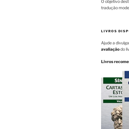
O objetivo dest
tradução moder
LIVROS DISP
Ajude a divulga
avaliação
do li
Livros recom