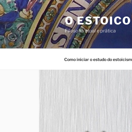
Pular
para
O ESTOICO
o
conteúdo
Filosofia atual e prática
Como iniciar o estudo do estoicis