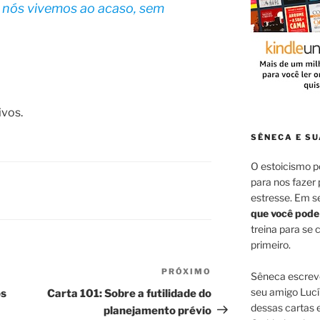
e nós vivemos ao acaso, sem
ivos.
SÊNECA E SU
O estoicismo 
para nos fazer
estresse. Em s
que você pode
treina para se
primeiro.
PRÓXIMO
Próximo
Sêneca escreve
post
seu amigo Lucí
os
Carta 101: Sobre a futilidade do
dessas cartas 
planejamento prévio