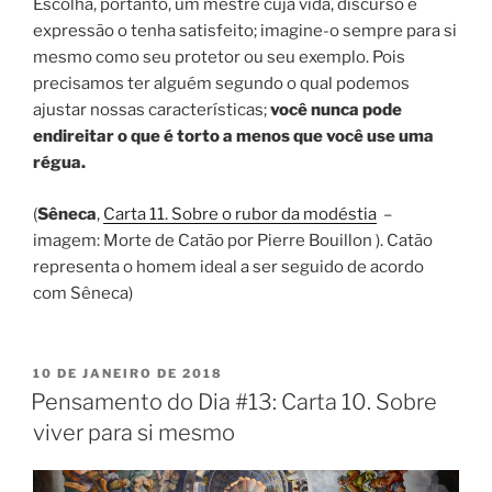
Escolha, portanto, um mestre cuja vida, discurso e
expressão o tenha satisfeito; imagine-o sempre para si
mesmo como seu protetor ou seu exemplo. Pois
precisamos ter alguém segundo o qual podemos
ajustar nossas características;
você nunca pode
endireitar o que é torto a menos que você use uma
régua.
(
Sêneca
,
Carta 11. Sobre o rubor da modéstia
–
imagem: Morte de Catão por Pierre Bouillon ). Catão
representa o homem ideal a ser seguido de acordo
com Sêneca)
PUBLICADO
10 DE JANEIRO DE 2018
EM
Pensamento do Dia #13: Carta 10. Sobre
viver para si mesmo