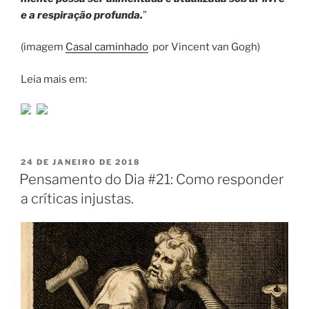
e a respiração profunda.
”
(imagem
Casal caminhado
por Vincent van Gogh)
Leia mais em:
PUBLICADO
24 DE JANEIRO DE 2018
EM
Pensamento do Dia #21: Como responder
a críticas injustas.