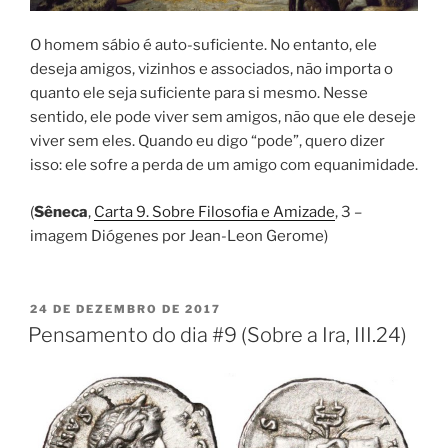
O homem sábio é auto-suficiente. No entanto, ele
deseja amigos, vizinhos e associados, não importa o
quanto ele seja suficiente para si mesmo. Nesse
sentido, ele pode viver sem amigos, não que ele deseje
viver sem eles. Quando eu digo “pode”, quero dizer
isso: ele sofre a perda de um amigo com equanimidade.
(
Sêneca
,
Carta 9. Sobre Filosofia e Amizade
, 3 –
imagem Diógenes por Jean-Leon Gerome)
PUBLICADO
24 DE DEZEMBRO DE 2017
EM
Pensamento do dia #9 (Sobre a Ira, III.24)