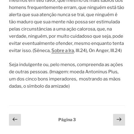
mesmos em seu favor, que mesmo os mais sábios dos
homens frequentemente erram, que ninguém está tão
alerta que sua atenção nunca se trai, que ninguém é
tão maduro que sua mente não possa ser estimulada
pelas circunstâncias a uma ação calorosa, que, na
verdade, ninguém, por muito cuidadoso que seja, pode
evitar eventualmente ofender, mesmo enquanto tenta
evitar isso. (Sêneca,
Sobre a Ira
, III.24), On Anger, III.24)
Seja indulgente ou, pelo menos, compreenda as ações
de outras pessoas. (Imagem: moeda Antoninus Pius,
um dos cinco bons imperadores, mostrando as mãos
dadas, o símbolo da amizade)
Paginação
Página
Próx
Página
3
anterior
pági
de