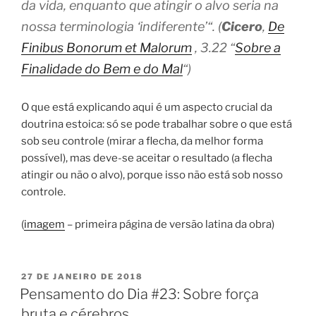
da vida, enquanto que atingir o alvo seria na
nossa terminologia ‘
indiferente’
“. (
Cicero
,
De
Finibus Bonorum et Malorum
, 3.22 “
Sobre a
Finalidade do Bem e do Mal
“)
O que está explicando aqui é um aspecto crucial da
doutrina estoica: só se pode trabalhar sobre o que está
sob seu controle (mirar a flecha, da melhor forma
possível), mas deve-se aceitar o resultado (a flecha
atingir ou não o alvo), porque isso não está sob nosso
controle.
(
imagem
– primeira página de versão latina da obra)
PUBLICADO
27 DE JANEIRO DE 2018
EM
Pensamento do Dia #23: Sobre força
bruta e cérebros