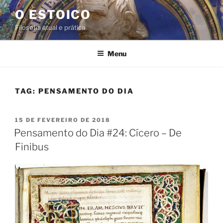
Pular
O ESTOICO
para
Filosofia atual e prática
o
conteúdo
Menu
TAG:
PENSAMENTO DO DIA
PUBLICADO
15 DE FEVEREIRO DE 2018
EM
Pensamento do Dia #24: Cícero – De
Finibus