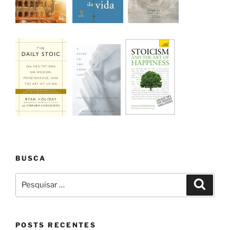
BUSCA
Pesquisar
Pesqui
por:
POSTS RECENTES