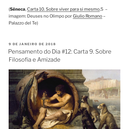
(
Sêneca
,
Carta 10. Sobre viver para si mesmo
,5 –
imagem: Deuses no Olimpo por
Giulio Romano
–
Palazzo del Te)
PUBLICADO
9 DE JANEIRO DE 2018
EM
Pensamento do Dia #12: Carta 9. Sobre
Filosofia e Amizade