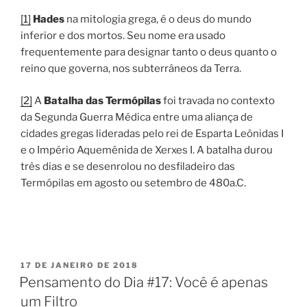
[1]
Hades
na mitologia grega, é o deus do mundo
inferior e dos mortos. Seu nome era usado
frequentemente para designar tanto o deus quanto o
reino que governa, nos subterrâneos da Terra.
[2]
A
Batalha das Termópilas
foi travada no contexto
da Segunda Guerra Médica entre uma aliança de
cidades gregas lideradas pelo rei de Esparta Leônidas I
e o Império Aquemênida de Xerxes I. A batalha durou
três dias e se desenrolou no desfiladeiro das
Termópilas em agosto ou setembro de 480a.C.
PUBLICADO
17 DE JANEIRO DE 2018
EM
Pensamento do Dia #17: Você é apenas
um Filtro