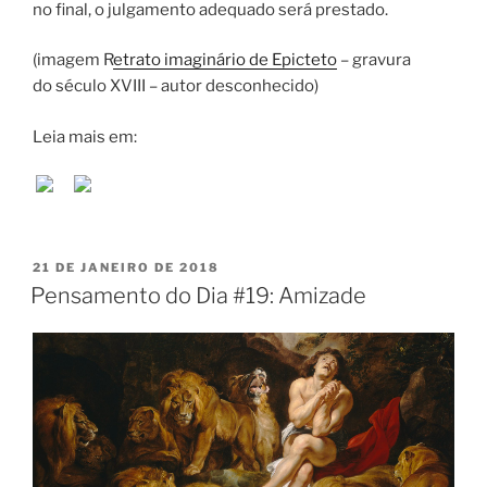
no final, o julgamento adequado será prestado.
(imagem R
etrato imaginário de Epicteto
– gravura
do século XVIII – autor desconhecido)
Leia mais em:
;
PUBLICADO
21 DE JANEIRO DE 2018
EM
Pensamento do Dia #19: Amizade