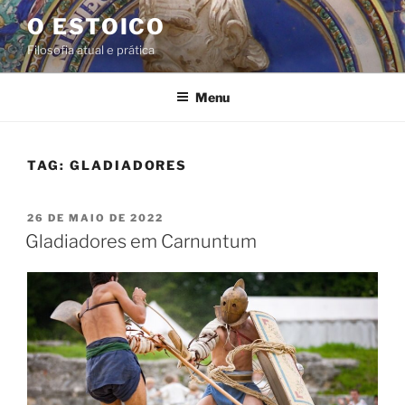
Pular
O ESTOICO
para
Filosofia atual e prática
o
conteúdo
Menu
TAG:
GLADIADORES
PUBLICADO
26 DE MAIO DE 2022
EM
Gladiadores em Carnuntum