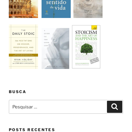
BUSCA
Pesquisar
Pesqui
por:
POSTS RECENTES