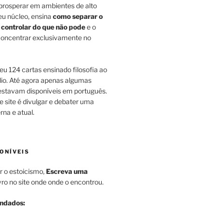
 prosperar em ambientes de alto
eu núcleo, ensina
como separar o
 controlar do que não pode
e o
 concentrar exclusivamente no
u 124 cartas ensinado filosofia ao
lio. Até agora apenas algumas
estavam disponíveis em português.
e site é divulgar e debater uma
na e atual.
ONÍVEIS
r o estoicismo,
Escreva uma
vro no site onde onde o encontrou.
endados: