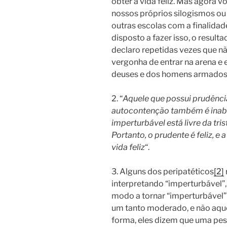
obter a vida feliz. Mas agora 
nossos próprios silogismos o
outras escolas com a finalidad
disposto a fazer isso, o result
declaro repetidas vezes que nã
vergonha de entrar na arena 
deuses e dos homens armados
2. “
Aquele que possui prudênci
autocontenção também é inabal
imperturbável está livre da trist
Portanto, o prudente é feliz, e 
vida feliz
“.
3. Alguns dos peripatéticos
[2]
interpretando “imperturbável”, “
modo a tornar “imperturbável
um tanto moderado, e não aqu
forma, eles dizem que uma pess