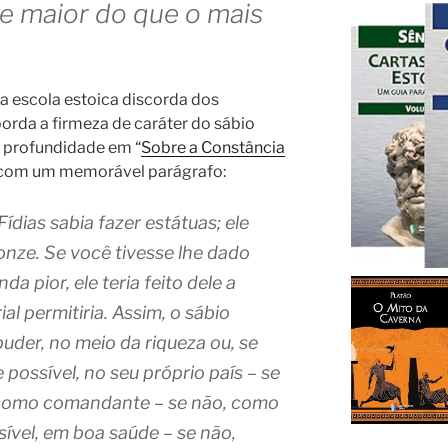
e maior do que o mais
 escola estoica discorda dos
borda a firmeza de caráter do sábio
 profundidade em “
Sobre a Constância
da com um memorável parágrafo:
ídias sabia fazer estátuas; ele
nze. Se você tivesse lhe dado
a pior, ele teria feito dele a
al permitiria. Assim, o sábio
puder, no meio da riqueza ou, se
 possível, no seu próprio país – se
l, como comandante – se não, como
vel, em boa saúde – se não,