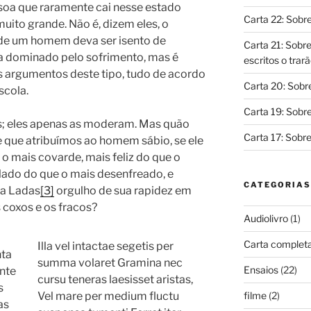
essoa que raramente cai nesse estado
Carta 22: Sobr
uito grande. Não é, dizem eles, o
 de um homem deva ser isento de
Carta 21: Sobr
eja dominado pelo sofrimento, mas é
escritos o trar
s argumentos deste tipo, tudo de acordo
Carta 20: Sobre
scola.
Carta 19: Sobre
es; eles apenas as moderam. Mas quão
Carta 17: Sobre
de que atribuímos ao homem sábio, se ele
o mais covarde, mais feliz do que o
lado do que o mais desenfreado, e
CATEGORIAS
ia Ladas
[3]
orgulho de sua rapidez em
coxos e os fracos?
Audiolivro
(1)
Carta complet
Illa vel intactae segetis per
nta
summa volaret Gramina nec
Ensaios
(22)
ente
cursu teneras laesisset aristas,
s
filme
(2)
Vel mare per medium fluctu
as