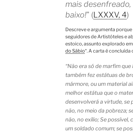
mais desenfreado, 
baixo!
” (
LXXXV, 4
)
Descreve e argumenta porque a
seguidores de Artistóteles e a
estoico, assunto explorado em
do Sábio
“. A carta é concluí
“Não era só de marfim que F
também fez estátuas de bro
mármore, ou um material aind
melhor estátua que o materi
desenvolverá a virtude, se 
não, no meio da pobreza; se
não, no exílio; Se possíve
um soldado comum; se possí