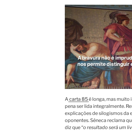
A
carta 85
é longa, mas muito i
pena ser lida integralmente. R
explicações de silogismos da 
oponentes. Sêneca reclama que 
diz que “
o resultado será um li