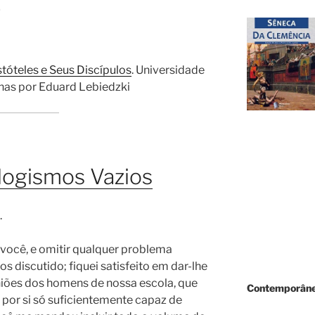
)
tóteles e Seus Discípulos
. Universidade
nas por Eduard Lebiedzki
logismos Vazios
.
r você, e omitir qualquer problema
s discutido; fiquei satisfeito em dar-lhe
iões dos homens de nossa escola, que
Contemporâne
 por si só suficientemente capaz de