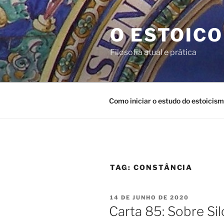
Pular
para
O ESTOICO
o
conteúdo
Filosofia atual e prática
Como iniciar o estudo do estoicis
TAG:
CONSTÂNCIA
PUBLICADO
14 DE JUNHO DE 2020
EM
Carta 85: Sobre Si