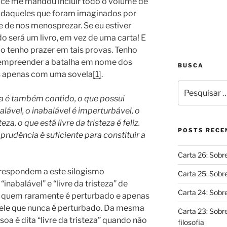
você me mandou incluir todo o volume de
u daqueles que foram imaginados por
e de nos menosprezar. Se eu estiver
ado será um livro, em vez de uma carta! E
o tenho prazer em tais provas. Tenho
e empreender a batalha em nome dos
BUSCA
 apenas com uma sovela
[1]
.
Pesquisar
por:
a é também contido, o que possui
ável, o inabalável é imperturbável, o
eza, o que está livre da tristeza é feliz.
POSTS RECE
a prudência é suficiente para constituir a
Carta 26: Sobre
respondem a este silogismo
Carta 25: Sob
inabalável” e “livre da tristeza” de
Carta 24: Sobr
” quem raramente é perturbado e apenas
ele que nunca é perturbado. Da mesma
Carta 23: Sobr
oa é dita “livre da tristeza” quando não
filosofia