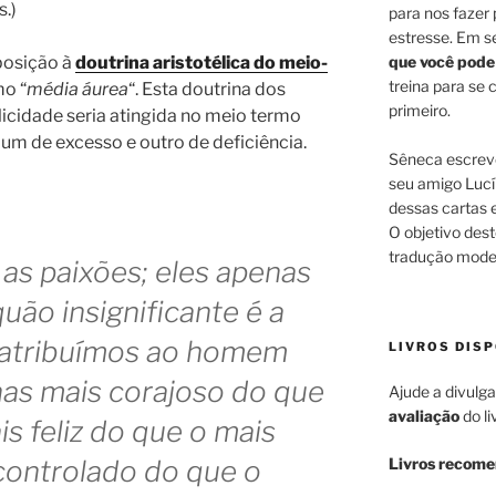
s.)
para nos fazer
estresse. Em s
que você pode
posição à
doutrina aristotélica do meio-
treina para se
o “
média áurea
“. Esta doutrina dos
primeiro.
licidade seria atingida no meio termo
 um de excesso e outro de deficiência.
Sêneca escreve
seu amigo Lucí
dessas cartas 
O objetivo dest
tradução moder
 as paixões; eles apenas
ão insignificante é a
 atribuímos ao homem
LIVROS DISP
enas mais corajoso do que
Ajude a divulga
avaliação
do li
s feliz do que o mais
Livros recom
controlado do que o