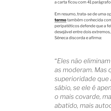
a carta ficou com 41 parágrafo
Em resumo, trata-se de uma o
termo
também conhecida com
peripatéticos defende que a fe
desejável entre dois extremos,
Sêneca discorda e afirma:
“
Eles não eliminam
as moderam. Mas qu
superioridade que
sábio, se ele é ap
o mais covarde, mai
abatido, mais auto