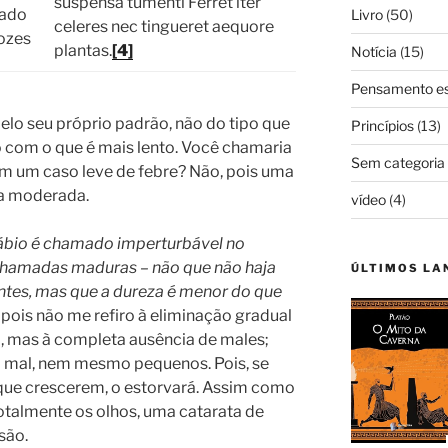
suspensa tumenti Ferret iter
lado
Livro
(50)
celeres nec tingueret aequore
lozes
plantas.
[4]
Notícia
(15)
Pensamento es
elo seu próprio padrão, não do tipo que
Princípios
(13)
com o que é mais lento. Você chamaria
Sem categoria
 um caso leve de febre? Não, pois uma
ça moderada.
vídeo
(4)
ábio é chamado imperturbável no
chamadas maduras – não que não haja
ÚLTIMOS L
tes, mas que a dureza é menor do que
; pois não me refiro à eliminação gradual
mas à completa ausência de males;
m mal, nem mesmo pequenos. Pois, se
 que crescerem, o estorvará. Assim como
talmente os olhos, uma catarata de
são.