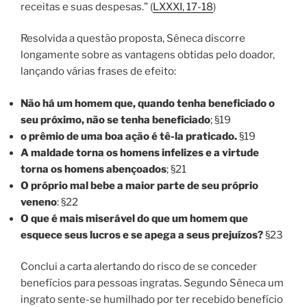
receitas e suas despesas.” (
LXXXI, 17-18
)
Resolvida a questão proposta, Sêneca discorre
longamente sobre as vantagens obtidas pelo doador,
lançando várias frases de efeito:
Não há um homem que, quando tenha beneficiado o
seu próximo, não se tenha beneficiado
; §19
o prêmio de uma boa ação é tê-la praticado
.
§19
A maldade torna os homens infelizes e a virtude
torna os homens abençoados
; §21
O próprio mal bebe a maior parte de seu próprio
veneno
: §22
O que é mais miserável do que um homem que
esquece seus lucros e se apega a seus prejuízos?
§23
Conclui a carta alertando do risco de se conceder
benefícios para pessoas ingratas. Segundo Sêneca um
ingrato sente-se humilhado por ter recebido benefício