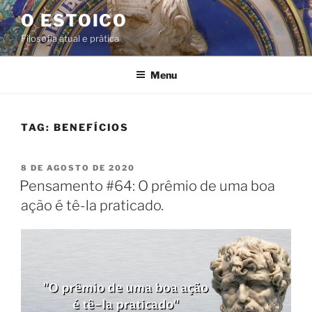
Pular
O ESTOICO
para
Filosofia atual e prática
o
conteúdo
Menu
TAG:
BENEFÍCIOS
PUBLICADO
8 DE AGOSTO DE 2020
EM
Pensamento #64: O prêmio de uma boa
ação é tê-la praticado.